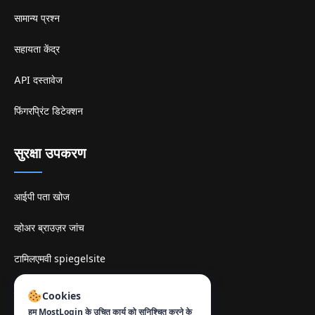
सामान्य प्रश्न
सहायता केंद्र
API दस्तावेज
फिंगरप्रिंट डिटेक्शन
सुरक्षा उपकरण
आईपी पता खोज
व्होअर ब्राउज़र जांच
टामिलएमवी spiegelsite
संपर्क
:
Cookies
हम MostLogin के उचित कार्य को सुनिश्चित करने के
info@mostlogin.com