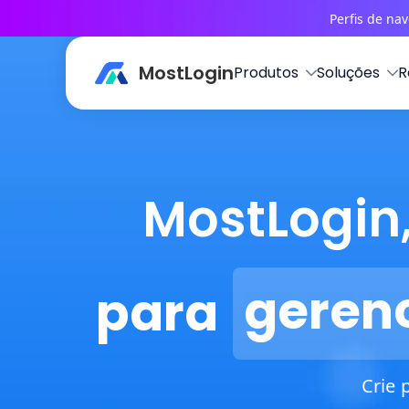
Perfis de na
MostLogin
Produtos
Soluções
R
MostLogin
para
e
s
c
Crie 