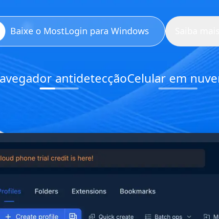
Baixe o MostLogin para Windows
Saiba mai
avegador antidetecção
Celular em nuv