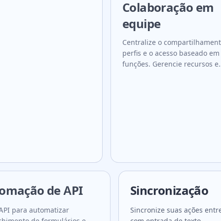
Colaboração em
equipe
Centralize o compartilhamen
perfis e o acesso baseado em
funções. Gerencie recursos e
acompanhe atividades.
omação de API
Sincronização
API para automatizar
Sincronize suas ações entr
himento de formulários e
com entrada de texto