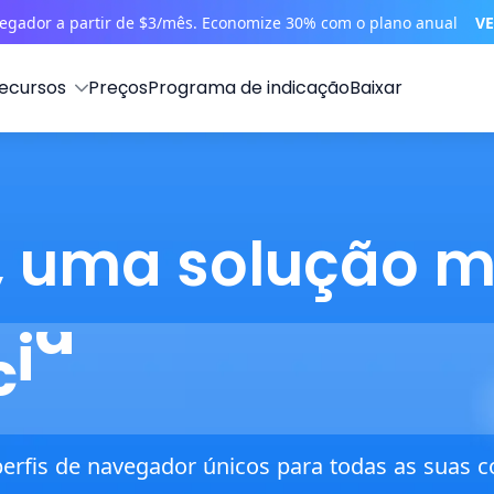
vegador a partir de $3/mês. Economize 30% com o plano anual
VE
ecursos
Preços
Programa de indicação
Baixar
, uma solução m
a
h
s
n
esca
a
p
m
a
c
a
l
.
perfis de navegador únicos para todas as suas c