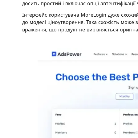
досить простий і включає опції автентифікації
Інтерфейс користувача MoreLogin дуже схожи
до моделі ціноутворення. Така схожість може 
враження, що продукт не вирізняється оригіна