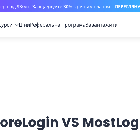
зера від $3/міс. Заощаджуйте 30% з річним планом
ПЕРЕГЛЯН
сурси
Ціни
Реферальна програма
Завантажити
oreLogin VS MostLog