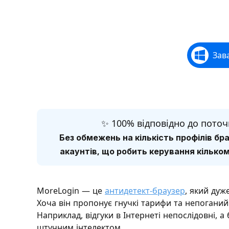
Зав
✨ 100% відповідно до пото
Без обмежень на кількість профілів бр
акаунтів, що робить керування кільк
MoreLogin — це
антидетект-браузер
, який дуж
Хоча він пропонує гнучкі тарифи та непоганий 
Наприклад, відгуки в Інтернеті непослідовні, 
штучним інтелектом.