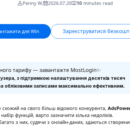
Penny W.
2026.07.20
10
minutes read
Зареєструватися безкош
антажити для Win
чного тарифу — завантажте MostLogin✨
аузера, з підтримкою налаштування десятків тисяч
ома обліковими записами максимально ефективним.
е схожий на свого більш відомого конкурента,
AdsPowe
набір функцій, варто зазначити кілька недоліків.
а багато з них, судячи з онлайн-даних, здаються створен