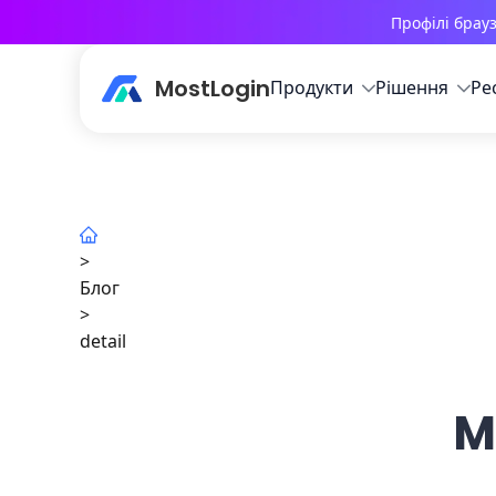
Профілі брау
MostLogin
Продукти
Рішення
Ре
>
Блог
>
detail
M