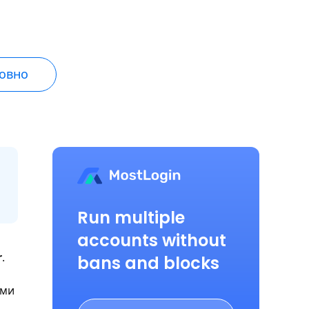
товно
Run multiple
accounts without
r
.
bans and blocks
ими