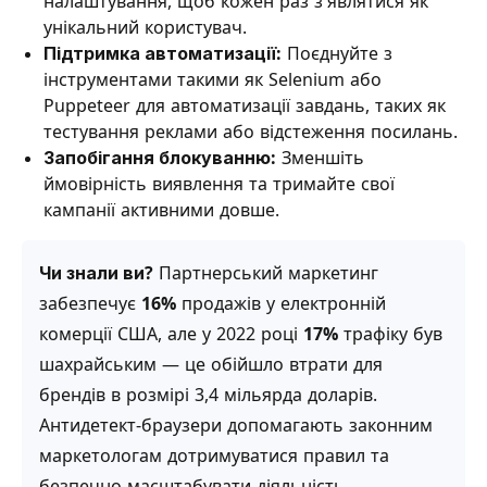
налаштування, щоб кожен раз з'являтися як
унікальний користувач.
Підтримка автоматизації:
Поєднуйте з
інструментами такими як Selenium або
Puppeteer для автоматизації завдань, таких як
тестування реклами або відстеження посилань.
Запобігання блокуванню:
Зменшіть
ймовірність виявлення та тримайте свої
кампанії активними довше.
Чи знали ви?
Партнерський маркетинг
забезпечує
16%
продажів у електронній
комерції США, але у 2022 році
17%
трафіку був
шахрайським — це обійшло втрати для
брендів в розмірі 3,4 мільярда доларів.
Антидетект-браузери допомагають законним
маркетологам дотримуватися правил та
безпечно масштабувати діяльність.