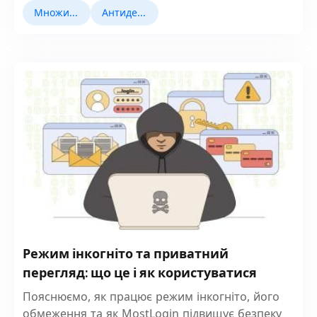
Множинний облік
Антидетект браузери
Режим інкогніто та приватний
перегляд: що це і як користуватися
Пояснюємо, як працює режим інкогніто, його
обмеження та як MostLogin підвищує безпеку