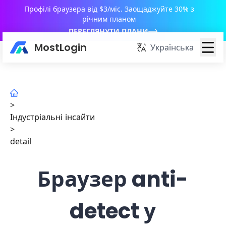
Профілі браузера від $3/міс. Заощаджуйте 30% з
річним планом
ПЕРЕГЛЯНУТИ ПЛАНИ
MostLogin
Українська
>
Індустріальні інсайти
>
detail
Браузер anti-
detect у