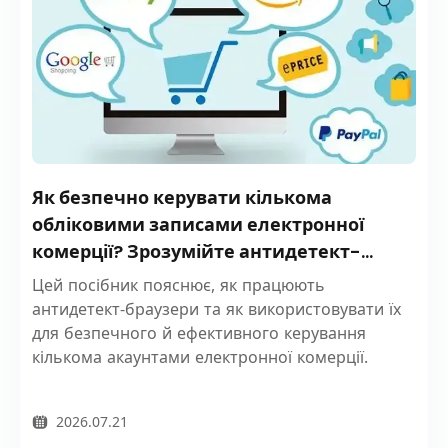
Як безпечно керувати кількома
обліковими записами електронної
комерції? Зрозумійте антидетект-
браузери за одну статтю
Цей посібник пояснює, як працюють
антидетект-браузери та як використовувати їх
для безпечного й ефективного керування
кількома акаунтами електронної комерції.
2026.07.21