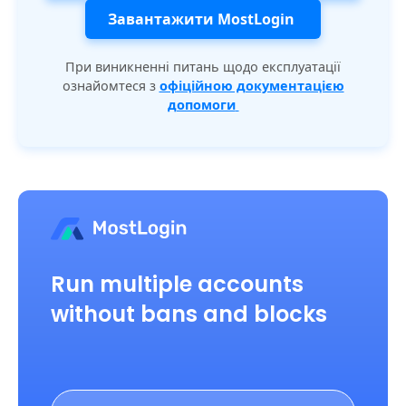
Завантажити MostLogin
При виникненні питань щодо експлуатації
ознайомтеся з
офіційною документацією
допомоги
Run multiple accounts
without bans and blocks