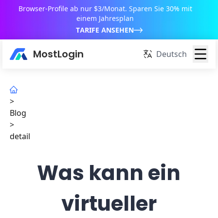
Browser-Profile ab nur $3/Monat. Sparen Sie 30% mit
einem Jahresplan
TARIFE ANSEHEN
MostLogin
Deutsch
>
Blog
>
detail
Was kann ein
virtueller