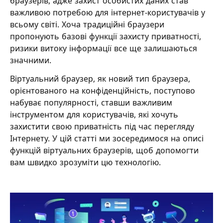
браузерів, адже захист особистих даних став
важливою потребою для інтернет-користувачів у
всьому світі. Хоча традиційні браузери
пропонують базові функції захисту приватності,
ризики витоку інформації все ще залишаються
значними.
Віртуальний браузер, як новий тип браузера,
орієнтованого на конфіденційність, поступово
набуває популярності, ставши важливим
інструментом для користувачів, які хочуть
захистити свою приватність під час перегляду
Інтернету. У цій статті ми зосередимося на описі
функцій віртуальних браузерів, щоб допомогти
вам швидко зрозуміти цю технологію.