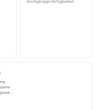
durchgängige Verfügbarkeit.
n
weg
ssbarer
gsloses