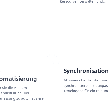
Ressourcen verwalten und
Aktivitäten nachverfolgen.
-
Synchronisatio
omatisierung
Aktionen über Fenster hin
synchronisieren, mit anpa
 Sie die API, um
Texteingabe für ein reibun
larausfüllung und
Erlebnis.
rfassung zu automatisieren
Effizienz und Sicherheit.