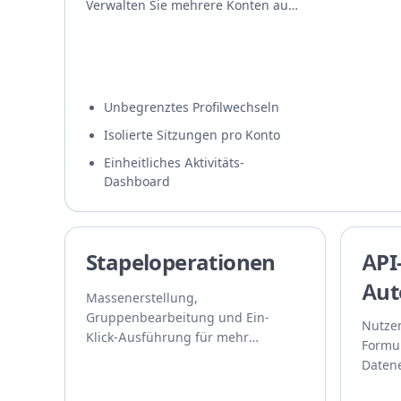
Verwalten Sie mehrere Konten auf
einem Gerät.
Unbegrenztes Profilwechseln
Isolierte Sitzungen pro Konto
Einheitliches Aktivitäts-
Dashboard
Stapeloperationen
API
Aut
Massenerstellung,
Gruppenbearbeitung und Ein-
Nutzen
Klick-Ausführung für mehr
Formu
Effizienz.
Datene
– für 