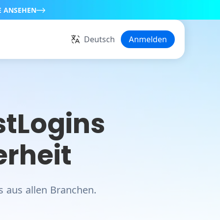
E ANSEHEN
Deutsch
Anmelden
stLogins
erheit
s aus allen Branchen.