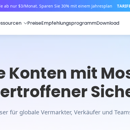
le ab nur $3/Monat. Sparen Sie 30% mit einem Jahresplan
TARIF
essourcen
Preise
Empfehlungsprogramm
Download
 Konten mit Mo
rtroffener Sich
ser für globale Vermarkter, Verkäufer und Team