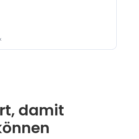
k
rt, damit
 können