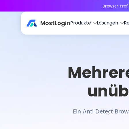
Browser-Profi
MostLogin
Produkte
Lösungen
R
Mehrere
unübe
Ein Anti-Detect-Brow