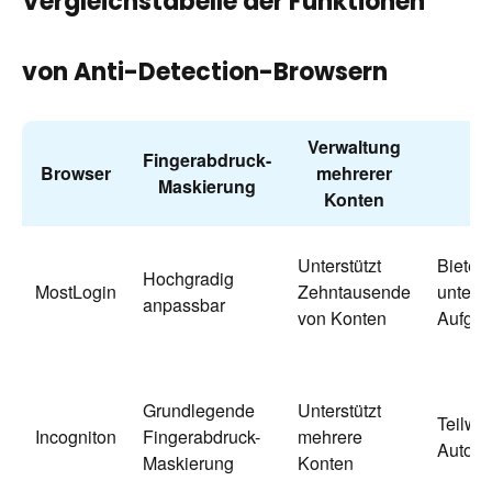
Vergleichstabelle der Funktionen
von Anti-Detection-Browsern
Verwaltung
Fingerabdruck-
Browser
mehrerer
A
Maskierung
Konten
Unterstützt
Bietet 
Hochgradig
MostLogin
Zehntausende
unterst
anpassbar
von Konten
Aufgab
Grundlegende
Unterstützt
Teilwe
Incogniton
Fingerabdruck-
mehrere
Automa
Maskierung
Konten