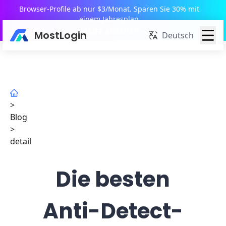
Browser-Profile ab nur $3/Monat. Sparen Sie 30% mit
einem Jahresplan
TARIFE ANSEHEN
MostLogin
Deutsch
>
Blog
>
detail
Die besten
Anti-Detect-