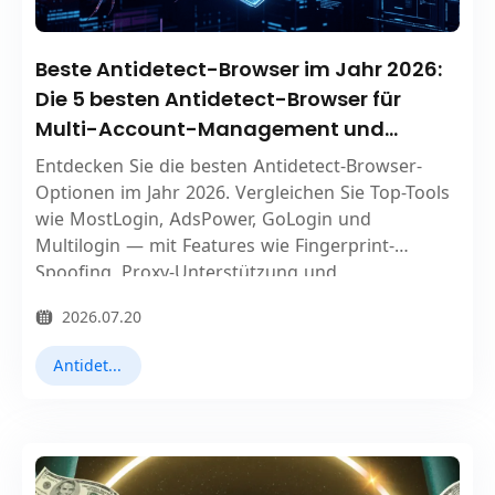
Beste Antidetect-Browser im Jahr 2026:
Die 5 besten Antidetect-Browser für
Multi-Account-Management und
Online-Datenschutz
Entdecken Sie die besten Antidetect-Browser-
Optionen im Jahr 2026. Vergleichen Sie Top-Tools
wie MostLogin, AdsPower, GoLogin und
Multilogin — mit Features wie Fingerprint-
Spoofing, Proxy-Unterstützung und
Automatisierungsfunktionen zum Schutz Ihrer
2026.07.20
Konten und Ihrer Privatsphäre.
Antidetect-Browser