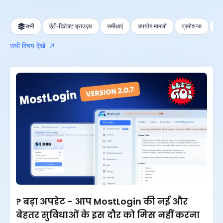
सभी
सभी
एंटी-डिटेक्ट ब्राउज़र
समीक्षाएं
उपयोग मामलों
प्रमोशन्स
Te
पिछले 24 घंटे
सभी विषय देखें
पिछला सप्ताह
पिछला महीना
पिछला वर्ष
? बड़ा अपडेट - आप MostLogin की नई और
बेहतर सुविधाओं के इस दौर को मिस नहीं करना