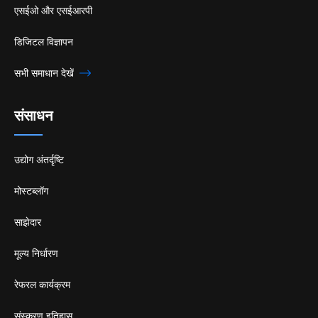
एसईओ और एसईआरपी
डिजिटल विज्ञापन
सभी समाधान देखें
संसाधन
उद्योग अंतर्दृष्टि
मोस्टब्लॉग
साझेदार
मूल्य निर्धारण
रेफरल कार्यक्रम
संस्करण इतिहास