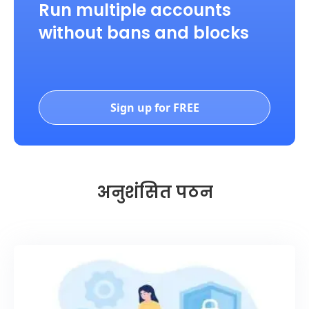
Run multiple accounts
without bans and blocks
Sign up for FREE
अनुशंसित पठन