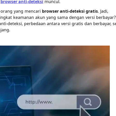
,
browser anti-deteksi
muncul.
k orang yang mencari
browser anti-deteksi gratis
. Jadi,
tingkat keamanan akun yang sama dengan versi berbayar?
nti-deteksi, perbedaan antara versi gratis dan berbayar, s
jang.