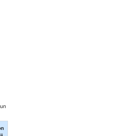
kun
on
ji