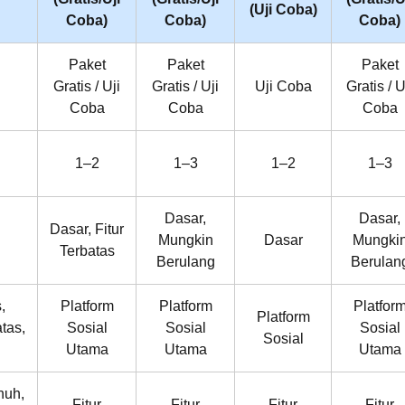
(Uji Coba)
Coba)
Coba)
Coba)
Paket
Paket
Paket
Gratis / Uji
Gratis / Uji
Uji Coba
Gratis / U
Coba
Coba
Coba
1–2
1–3
1–2
1–3
Dasar,
Dasar,
Dasar, Fitur
Mungkin
Dasar
Mungki
Terbatas
Berulang
Berulan
,
Platform
Platform
Platfor
Platform
tas,
Sosial
Sosial
Sosial
Sosial
Utama
Utama
Utama
nuh,
Fitur
Fitur
Fitur
Fitur