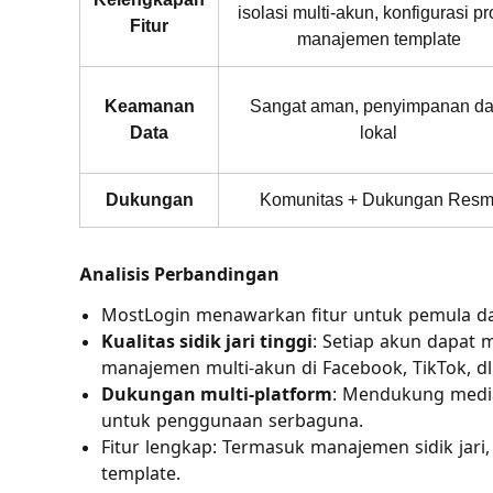
isolasi multi-akun, konfigurasi pr
Fitur
manajemen template
Keamanan
Sangat aman, penyimpanan da
Data
lokal
Dukungan
Komunitas + Dukungan Resm
Analisis Perbandingan
MostLogin menawarkan fitur untuk pemula d
Kualitas sidik jari tinggi
: Setiap akun dapat 
manajemen multi-akun di Facebook, TikTok, dll
Dukungan multi-platform
: Mendukung media
untuk penggunaan serbaguna.
Fitur lengkap: Termasuk manajemen sidik jari
template.