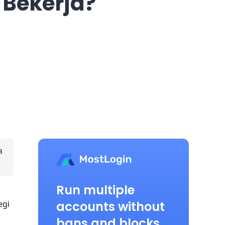
Bekerja?
a
Run multiple
accounts without
egi
bans and blocks