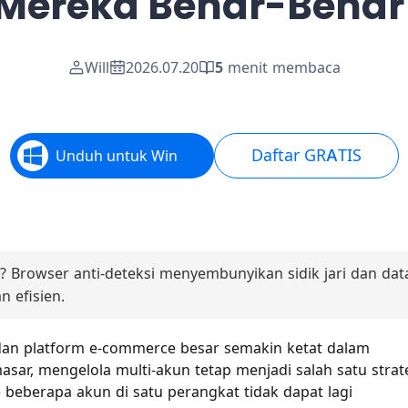
Mereka Benar-Benar 
Will
2026.07.20
5
menit membaca
Daftar GRATIS
Unduh untuk Win
Browser anti-deteksi menyembunyikan sidik jari dan dat
 efisien.
k, dan platform e-commerce besar semakin ketat dalam
sar, mengelola multi-akun tetap menjadi salah satu strat
 beberapa akun di satu perangkat tidak dapat lagi