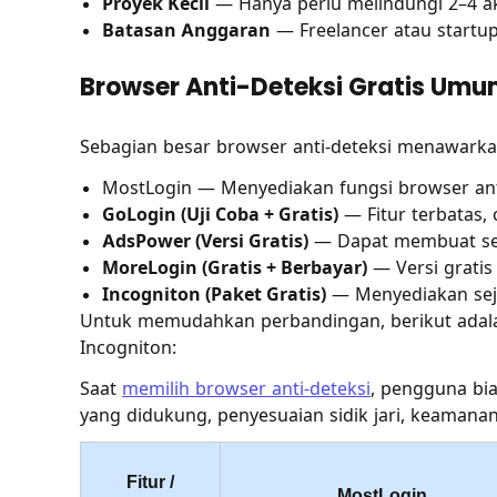
Proyek Kecil
— Hanya perlu melindungi 2–4 a
Batasan Anggaran
— Freelancer atau startup
Browser Anti-Deteksi Gratis Um
Sebagian besar browser anti-deteksi menawarkan 
MostLogin — Menyediakan fungsi browser ant
GoLogin (Uji Coba + Gratis)
— Fitur terbatas,
AdsPower (Versi Gratis)
— Dapat membuat sej
MoreLogin (Gratis + Berbayar)
— Versi gratis
Incogniton (Paket Gratis)
— Menyediakan seju
Untuk memudahkan perbandingan, berikut adalah
Incogniton:
Saat
memilih browser anti-deteksi
, pengguna bi
yang didukung, penyesuaian sidik jari, keamanan
Fitur /
MostLogin