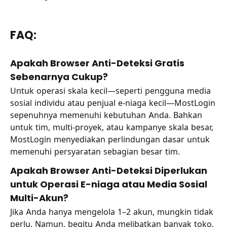
FAQ:
Apakah Browser Anti-Deteksi Gratis
Sebenarnya Cukup?
Untuk operasi skala kecil—seperti pengguna media
sosial individu atau penjual e-niaga kecil—MostLogin
sepenuhnya memenuhi kebutuhan Anda. Bahkan
untuk tim, multi-proyek, atau kampanye skala besar,
MostLogin menyediakan perlindungan dasar untuk
memenuhi persyaratan sebagian besar tim.
Apakah Browser Anti-Deteksi Diperlukan
untuk Operasi E-niaga atau Media Sosial
Multi-Akun?
Jika Anda hanya mengelola 1–2 akun, mungkin tidak
perlu. Namun, begitu Anda melibatkan banyak toko,