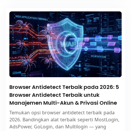
Browser Antidetect Terbaik pada 2026: 5
Browser Antidetect Terbaik untuk
Manajemen Multi-Akun & Privasi Online
Temukan opsi browser antidetect terbaik pada
2026. Bandingkan alat terbaik seperti MostLogin,
AdsPower, GoLogin, dan Multilogin — yang