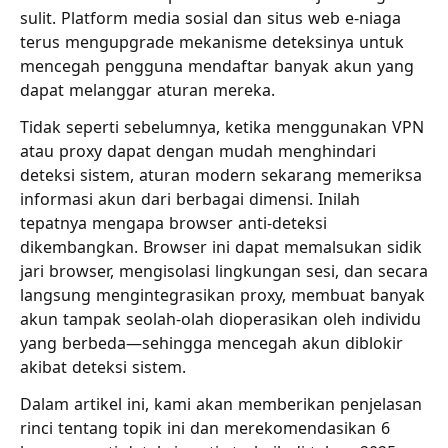
sulit. Platform media sosial dan situs web e-niaga
terus mengupgrade mekanisme deteksinya untuk
mencegah pengguna mendaftar banyak akun yang
dapat melanggar aturan mereka.
Tidak seperti sebelumnya, ketika menggunakan VPN
atau proxy dapat dengan mudah menghindari
deteksi sistem, aturan modern sekarang memeriksa
informasi akun dari berbagai dimensi. Inilah
tepatnya mengapa browser anti-deteksi
dikembangkan. Browser ini dapat memalsukan sidik
jari browser, mengisolasi lingkungan sesi, dan secara
langsung mengintegrasikan proxy, membuat banyak
akun tampak seolah-olah dioperasikan oleh individu
yang berbeda—sehingga mencegah akun diblokir
akibat deteksi sistem.
Dalam artikel ini, kami akan memberikan penjelasan
rinci tentang topik ini dan merekomendasikan 6