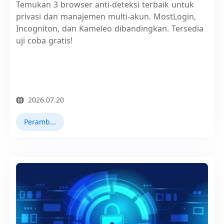
Temukan 3 browser anti-deteksi terbaik untuk
privasi dan manajemen multi-akun. MostLogin,
Incogniton, dan Kameleo dibandingkan. Tersedia
uji coba gratis!
2026.07.20
Peramban Antidetect