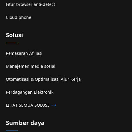
Fitur browser anti-detect
Cloud phone
Solusi
Pemasaran Afiliasi
Manajemen media sosial
Otomatisasi & Optimalisasi Alur Kerja
Perdagangan Elektronik
LIHAT SEMUA SOLUSI
Sumber daya