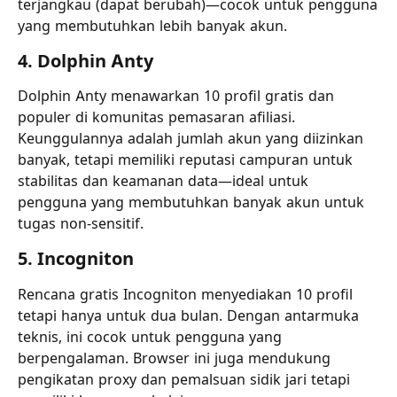
terjangkau (dapat berubah)—cocok untuk pengguna
yang membutuhkan lebih banyak akun.
4. Dolphin Anty
Dolphin Anty menawarkan 10 profil gratis dan
populer di komunitas pemasaran afiliasi.
Keunggulannya adalah jumlah akun yang diizinkan
banyak, tetapi memiliki reputasi campuran untuk
stabilitas dan keamanan data—ideal untuk
pengguna yang membutuhkan banyak akun untuk
tugas non-sensitif.
5. Incogniton
Rencana gratis Incogniton menyediakan 10 profil
tetapi hanya untuk dua bulan. Dengan antarmuka
teknis, ini cocok untuk pengguna yang
berpengalaman. Browser ini juga mendukung
pengikatan proxy dan pemalsuan sidik jari tetapi