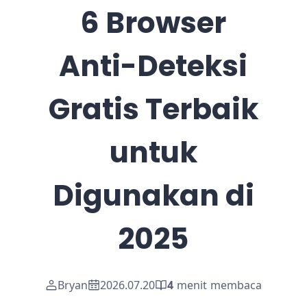
6 Browser
Anti-Deteksi
Gratis Terbaik
untuk
Digunakan di
2025
Bryan
2026.07.20
4
menit membaca