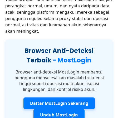
perangkat normal, umum, dan nyata daripada data
acak, sehingga platform mengakui mereka sebagai
pengguna reguler. Selama proxy stabil dan operasi
normal, aktivitas dan keamanan akun sebenarnya
akan meningkat.
Browser Anti-Deteksi
Terbaik
- MostLogin
Browser anti-deteksi MostLogin membantu
pengguna menyelesaikan masalah frekuensi
tinggi seperti operasi multi-akun, isolasi
lingkungan, dan kontrol risiko akun.
Daftar MostLogin Sekarang
Unduh MostLogin