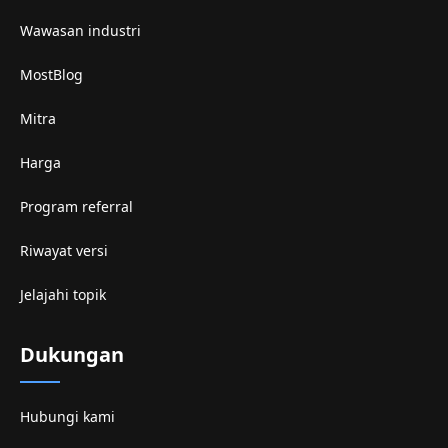
Wawasan industri
MostBlog
Mitra
Harga
Program referral
Riwayat versi
Jelajahi topik
Dukungan
Hubungi kami