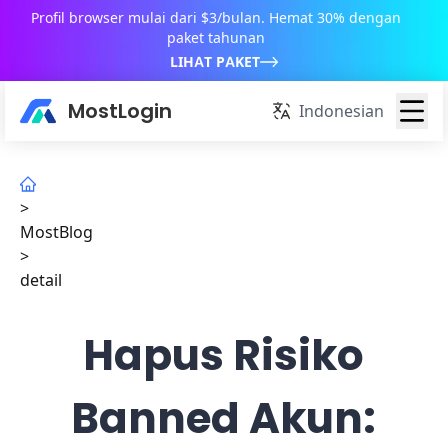
Profil browser mulai dari $3/bulan. Hemat 30% dengan
paket tahunan
LIHAT PAKET
MostLogin
Indonesian
>
MostBlog
>
detail
Hapus Risiko
Banned Akun: