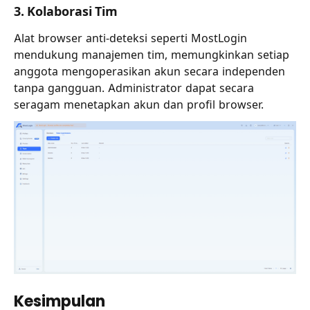
3. Kolaborasi Tim
Alat browser anti-deteksi seperti MostLogin
mendukung manajemen tim, memungkinkan setiap
anggota mengoperasikan akun secara independen
tanpa gangguan. Administrator dapat secara
seragam menetapkan akun dan profil browser.
Kesimpulan