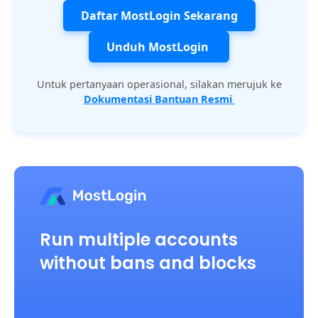
Daftar MostLogin Sekarang
Unduh MostLogin
Untuk pertanyaan operasional, silakan merujuk ke
Dokumentasi Bantuan Resmi
Run multiple accounts
without bans and blocks