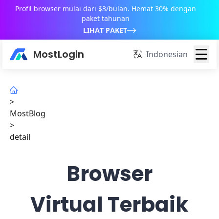
Profil browser mulai dari $3/bulan. Hemat 30% dengan
paket tahunan
LIHAT PAKET
MostLogin
Indonesian
>
MostBlog
>
detail
Browser
Virtual Terbaik