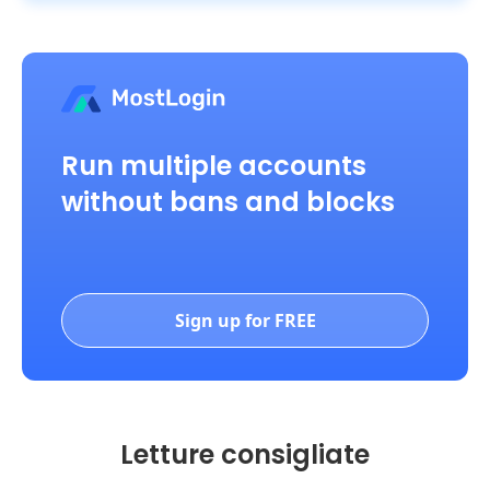
Run multiple accounts
without bans and blocks
Sign up for FREE
Letture consigliate