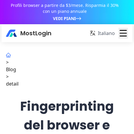
Profili browser a partire da $3/mese. Risparmia il 30%
con un piano annuale
VEDI PIANI
MostLogin
Italiano
>
Blog
>
detail
Fingerprinting
del browser e