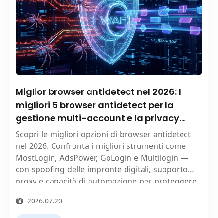
Miglior browser antidetect nel 2026: I
migliori 5 browser antidetect per la
gestione multi-account e la privacy
online
Scopri le migliori opzioni di browser antidetect
nel 2026. Confronta i migliori strumenti come
MostLogin, AdsPower, GoLogin e Multilogin —
con spoofing delle impronte digitali, supporto
proxy e capacità di automazione per proteggere i
tuoi account e la tua privacy.
2026.07.20