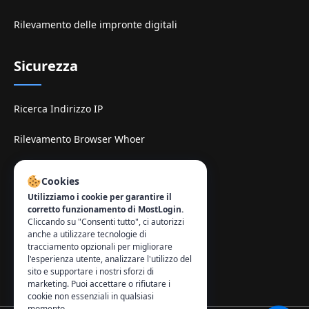
Rilevamento delle impronte digitali
Sicurezza
Ricerca Indirizzo IP
Rilevamento Browser Whoer
Sitio di espelhe TamilMV
Cookies
Utilizziamo i cookie per garantire il
Contatto
:
corretto funzionamento di MostLogin.
Cliccando su "Consenti tutto", ci autorizzi
info@mostlogin.com
anche a utilizzare tecnologie di
tracciamento opzionali per migliorare
l'esperienza utente, analizzare l'utilizzo del
sito e supportare i nostri sforzi di
marketing. Puoi accettare o rifiutare i
cookie non essenziali in qualsiasi
momento.