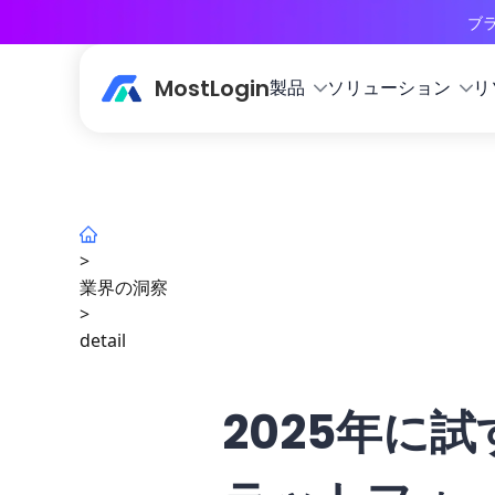
ブ
MostLogin
製品
ソリューション
リ
>
業界の洞察
>
detail
2025年に