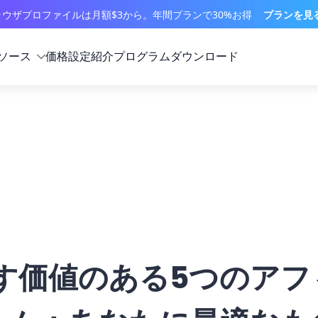
ラウザプロファイルは月額$3から。年間プランで30%お得
プランを見
ソース
価格設定
紹介プログラム
ダウンロード
試す価値のある5つのア