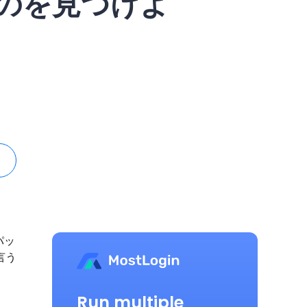
のを見つけよ
パッ
言う
Run multiple