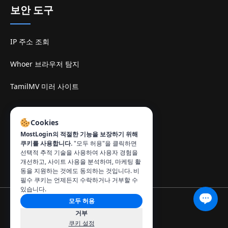
보안 도구
IP 주소 조회
Whoer 브라우저 탐지
TamilMV 미러 사이트
연락처
:
Cookies
info@mostlogin.com
MostLogin의 적절한 기능을 보장하기 위해
쿠키를 사용합니다.
"모두 허용"을 클릭하면
선택적 추적 기술을 사용하여 사용자 경험을
개선하고, 사이트 사용을 분석하며, 마케팅 활
동을 지원하는 것에도 동의하는 것입니다. 비
필수 쿠키는 언제든지 수락하거나 거부할 수
있습니다.
모두 허용
© 2026 MostLogin. All rights reserved.
거부
개인 정보 보호 정책
이용 약관
쿠키 관리
쿠키 설정