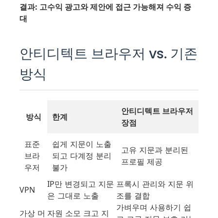
결과: 고수익 광고와 제안에 접근 가능해져 수익 증
대
안티디텍트 브라우저 vs. 기존
방식
안티디텍트 브라우저
방식
한계
장점
표준
쉽게 지문이 노출
고유 지문과 분리된
브라
되고 다계정 분리
프로필 제공
우저
불가
IP만 변경되고 지문
프록시 관리와 지문 위
VPN
은 그대로 노출
조를 결합
가벼우며 사용하기 쉽
가상 머
자원 소모 크고 지