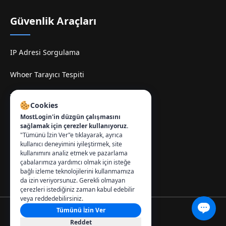
Güvenlik Araçları
IP Adresi Sorgulama
Whoer Tarayıcı Tespiti
TamilMV Espelhe Sitesi
Cookies
MostLogin'in düzgün çalışmasını
İletişim
:
sağlamak için çerezler kullanıyoruz.
"Tümünü İzin Ver"e tıklayarak, ayrıca
info@mostlogin.com
kullanıcı deneyimini iyileştirmek, site
kullanımını analiz etmek ve pazarlama
çabalarımıza yardımcı olmak için isteğe
bağlı izleme teknolojilerini kullanmamıza
da izin veriyorsunuz. Gerekli olmayan
çerezleri istediğiniz zaman kabul edebilir
veya reddedebilirsiniz.
Tümünü İzin Ver
© 2026 MostLogin. Tüm hakları saklıdır.
Reddet