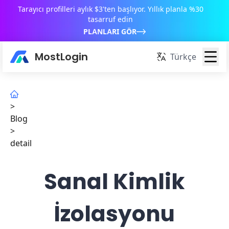
Tarayıcı profilleri aylık $3'ten başlıyor. Yıllık planla %30
tasarruf edin
PLANLARI GÖR
MostLogin
Türkçe
>
Blog
>
detail
Sanal Kimlik
İzolasyonu