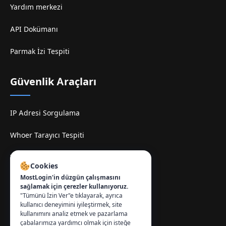
Yardım merkezi
API Dokümanı
Parmak İzi Tespiti
Güvenlik Araçları
IP Adresi Sorgulama
Whoer Tarayıcı Tespiti
TamilMV Espelhe Sitesi
Cookies
MostLogin'in düzgün çalışmasını
İletişim
:
sağlamak için çerezler kullanıyoruz.
"Tümünü İzin Ver"e tıklayarak, ayrıca
info@mostlogin.com
kullanıcı deneyimini iyileştirmek, site
kullanımını analiz etmek ve pazarlama
çabalarımıza yardımcı olmak için isteğe