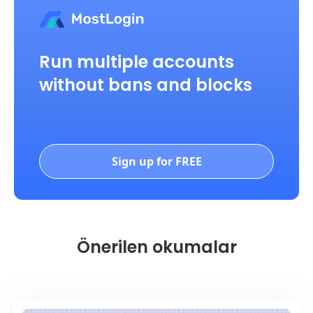
Run multiple accounts
without bans and blocks
Sign up for FREE
Önerilen okumalar