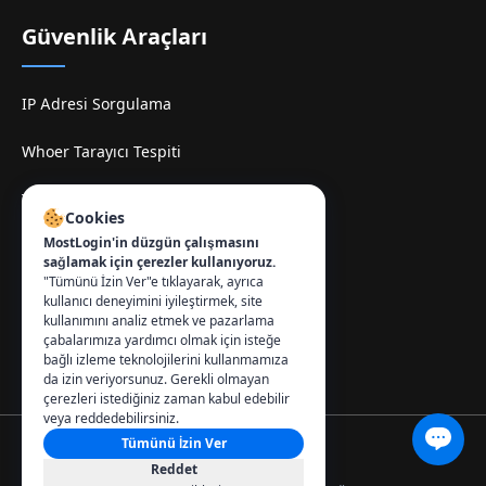
Güvenlik Araçları
IP Adresi Sorgulama
Whoer Tarayıcı Tespiti
TamilMV Espelhe Sitesi
Cookies
MostLogin'in düzgün çalışmasını
İletişim
:
sağlamak için çerezler kullanıyoruz.
"Tümünü İzin Ver"e tıklayarak, ayrıca
info@mostlogin.com
kullanıcı deneyimini iyileştirmek, site
kullanımını analiz etmek ve pazarlama
çabalarımıza yardımcı olmak için isteğe
bağlı izleme teknolojilerini kullanmamıza
da izin veriyorsunuz. Gerekli olmayan
çerezleri istediğiniz zaman kabul edebilir
veya reddedebilirsiniz.
Tümünü İzin Ver
© 2026 MostLogin. Tüm hakları saklıdır.
Reddet