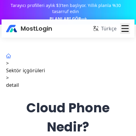
Tarayıcı profilleri aylık $3'ten başlıyor. Yıllık planla %30
tasarruf edin
PLANLARI GÖR
MostLogin
Türkçe
>
Sektör içgörüleri
>
detail
Cloud Phone
Nedir?