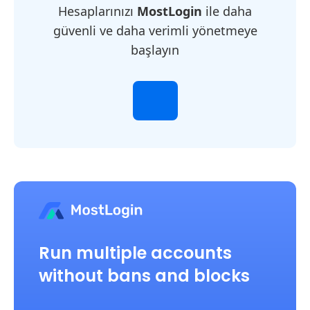
Hesaplarınızı
MostLogin
ile daha
güvenli ve daha verimli yönetmeye
başlayın
Run multiple accounts
without bans and blocks