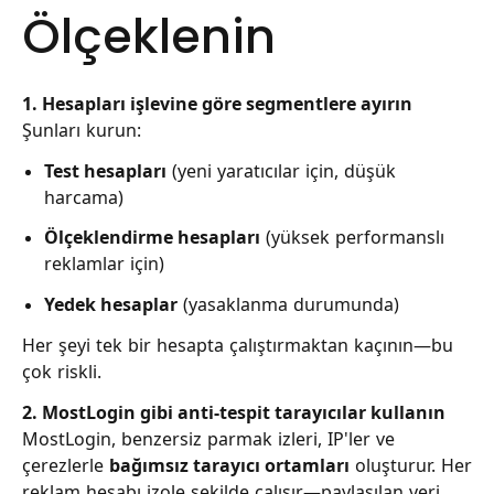
Ölçeklenin
1. Hesapları işlevine göre segmentlere ayırın
Şunları kurun:
Test hesapları
(yeni yaratıcılar için, düşük
harcama)
Ölçeklendirme hesapları
(yüksek performanslı
reklamlar için)
Yedek hesaplar
(yasaklanma durumunda)
Her şeyi tek bir hesapta çalıştırmaktan kaçının—bu
çok riskli.
2. MostLogin gibi anti-tespit tarayıcılar kullanın
MostLogin, benzersiz parmak izleri, IP'ler ve
çerezlerle
bağımsız tarayıcı ortamları
oluşturur. Her
reklam hesabı izole şekilde çalışır—paylaşılan veri