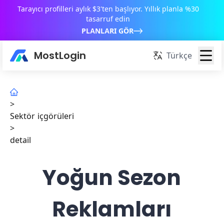
Tarayıcı profilleri aylık $3'ten başlıyor. Yıllık planla %30
tasarruf edin
PLANLARI GÖR
MostLogin
Türkçe
>
Sektör içgörüleri
>
detail
Yoğun Sezon
Reklamları