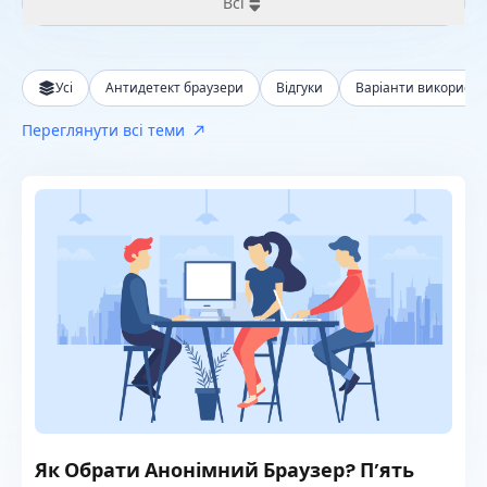
Всі
Всі
Усі
Антидетект браузери
Відгуки
Варіанти використ
За останні 24 години
Переглянути всі теми
За останній тиждень
За останній місяць
За останній рік
Як Обрати Анонімний Браузер? П’ять