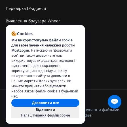
Перевірка IP-адреси
Виявлення браузера Whoer
TamilMV Espelhe Sitesi
Cookies
Ми використовуємо файли cookie
для забезпечення належної роботи
Зв'язок
:
MostLogin.
Натискаючи "Дозволити
все", ви також дозволяєте нам
info@mostlogin.com
використовувати додаткові технології
відстеження для покращення
користувацького досвіду, аналізу
використання сайту та допомоги в
наших маркетингових зусиллях. Ви
можете прийняти або відхилити
необов'язкові файли cookie в будь-який
час.
Дозволити все
© 2026 MostLogin. Всі права захищені.
Політика
Умови
Керування файлами
Відхилити
конфіденційності
використання
cookie
Налаштування файлів cookie