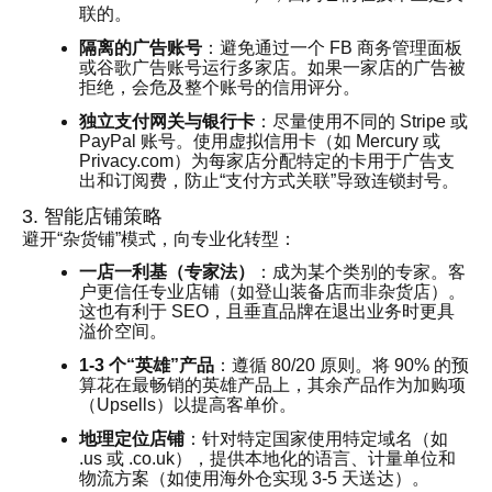
联的。
隔离的广告账号
：避免通过一个 FB 商务管理面板
或谷歌广告账号运行多家店。如果一家店的广告被
拒绝，会危及整个账号的信用评分。
独立支付网关与银行卡
：尽量使用不同的 Stripe 或
PayPal 账号。使用虚拟信用卡（如 Mercury 或
Privacy.com）为每家店分配特定的卡用于广告支
出和订阅费，防止“支付方式关联”导致连锁封号。
3. 智能店铺策略
避开“杂货铺”模式，向专业化转型：
一店一利基（专家法）
：成为某个类别的专家。客
户更信任专业店铺（如登山装备店而非杂货店）。
这也有利于 SEO，且垂直品牌在退出业务时更具
溢价空间。
1-3 个“英雄”产品
：遵循 80/20 原则。将 90% 的预
算花在最畅销的英雄产品上，其余产品作为加购项
（Upsells）以提高客单价。
地理定位店铺
：针对特定国家使用特定域名（如
.us 或 .co.uk），提供本地化的语言、计量单位和
物流方案（如使用海外仓实现 3-5 天送达）。