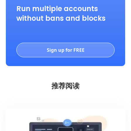
Run multiple accounts
without bans and blocks
Sign up for FREE
推荐阅读