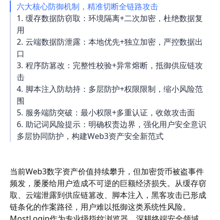
六大核心防御机制，精准切断全链路攻击
1. 缓存数据防窃取：环境隔离+二次加密，杜绝数据复
用
2. 云端数据防泄露：本地优先+独立加密，严控数据出
口
3. 程序防篡改：完整性校验+异常熔断，抵御供应链攻
击
4. 脚本注入防劫持：多层防护+权限限制，缩小风险范
围
5. 服务端防突破：最小权限+多重认证，收敛攻击面
6. 助记词风险提示：明确权责边界，强化用户安全意识
多层协同防护，构建Web3资产安全新范式
当前Web3数字资产价值持续攀升，但加密货币被盗事件
频发，屡屡给用户造成不可逆的巨额经济损失。从缓存窃
取、云端泄露到供应链篡改、脚本注入，黑客攻击已形成
链条化的作案路径，用户难以抵御这类系统性风险。
MostLogin作为专业级指纹浏览器，深耕终端安全领域，