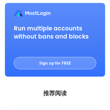
Run multiple accounts
without bans and blocks
Sign up for FREE
推荐阅读