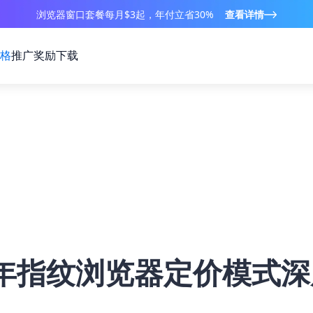
浏览器窗口套餐每月$3起，年付立省30%
查看详情
格
推广奖励
下载
6年指纹浏览器定价模式