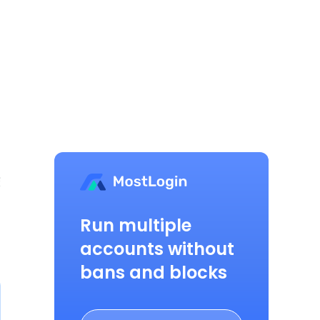
较
Run multiple
定
accounts without
bans and blocks