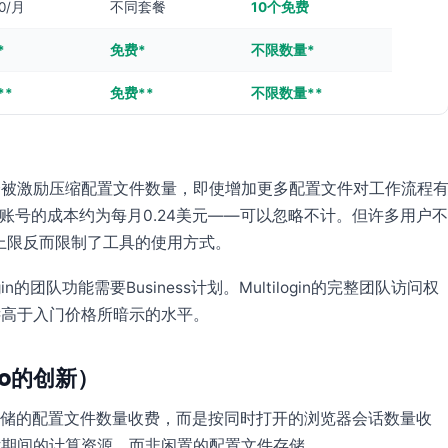
0/月
不同套餐
10个免费
*
免费*
不限数量*
**
免费**
不限数量**
会被激励压缩配置文件数量，即使增加更多配置文件对工作流程
个账号的成本约为每月0.24美元——可以忽略不计。但许多用户不
理上限反而限制了工具的使用方式。
团队功能需要Business计划。Multilogin的完整团队访问权
远高于入门价格所暗示的水平。
eo的创新）
按存储的配置文件数量收费，而是按同时打开的浏览器会话数量收
话期间的计算资源，而非闲置的配置文件存储。