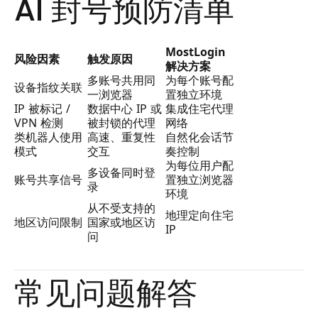
AI 封号预防清单
MostLogin
风险因素
触发原因
解决方案
多账号共用同
为每个账号配
设备指纹关联
一浏览器
置独立环境
IP 被标记 /
数据中心 IP 或
集成住宅代理
VPN 检测
被封锁的代理
网络
类机器人使用
高速、重复性
自然化会话节
模式
交互
奏控制
为每位用户配
多设备同时登
账号共享信号
置独立浏览器
录
环境
从不受支持的
地理定向住宅
地区访问限制
国家或地区访
IP
问
常见问题解答