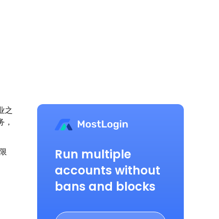
业之
务，
Run multiple
限
accounts without
bans and blocks