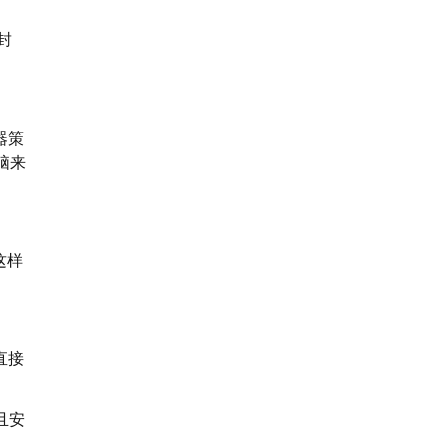
封
器策
脑来
这样
直接
且安