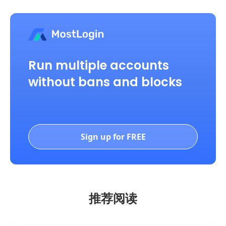
Run multiple accounts
without bans and blocks
Sign up for FREE
推荐阅读