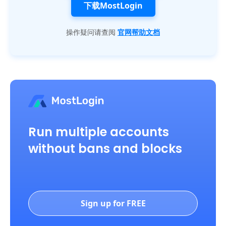
下载MostLogin
操作疑问请查阅
官网帮助文档
Run multiple accounts
without bans and blocks
Sign up for FREE