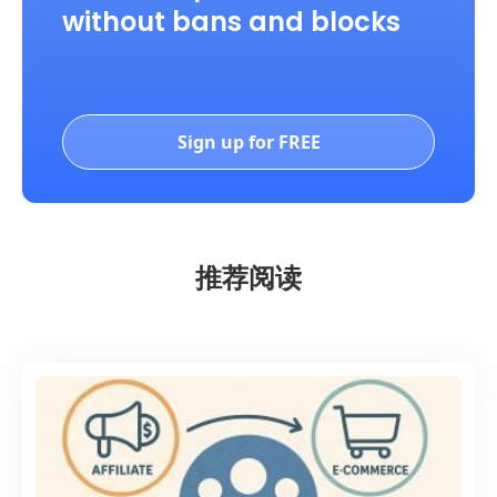
without bans and blocks
Sign up for FREE
推荐阅读