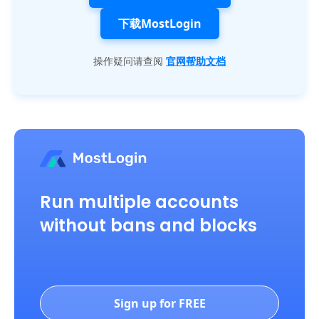
下载MostLogin
操作疑问请查阅
官网帮助文档
Run multiple accounts
without bans and blocks
Sign up for FREE