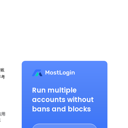
多账
得考
Run multiple
accounts without
bans and blocks
着用
环