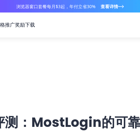
浏览器窗口套餐每月$3起，年付立省30%
查看详情
格
推广奖励
下载
理评测：MostLogin的