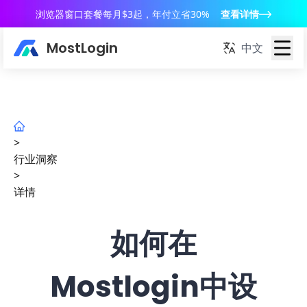
浏览器窗口套餐每月$3起，年付立省30%
查看详情
MostLogin
中文
>
行业洞察
>
详情
如何在
Mostlogin中设