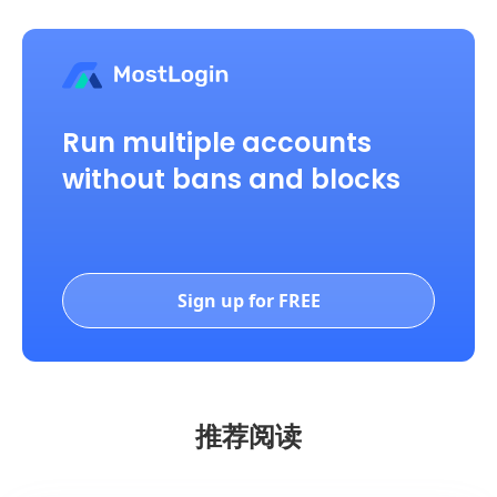
Run multiple accounts
without bans and blocks
Sign up for FREE
推荐阅读