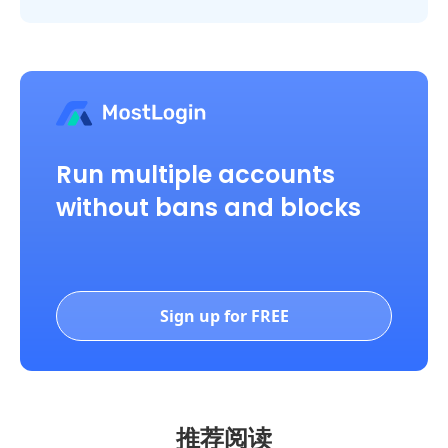
Run multiple accounts
without bans and blocks
Sign up for FREE
推荐阅读