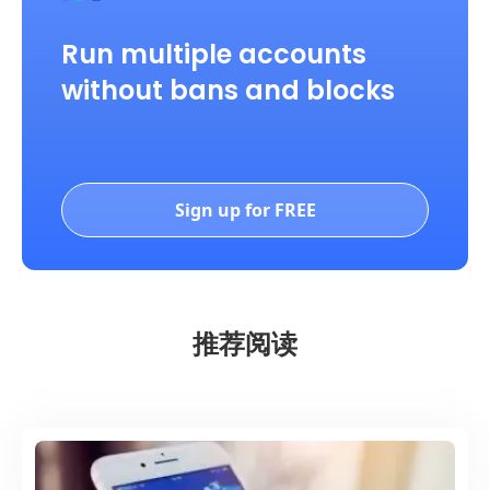
Run multiple accounts
without bans and blocks
Sign up for FREE
推荐阅读