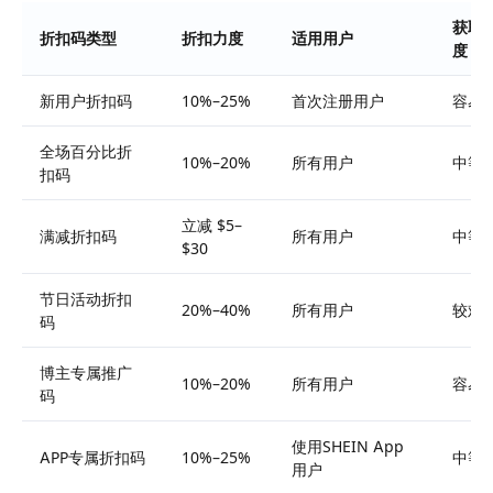
获取
折扣码类型
折扣力度
适用用户
度
新用户折扣码
10%–25%
首次注册用户
容易
全场百分比折
10%–20%
所有用户
中等
扣码
立减 $5–
满减折扣码
所有用户
中等
$30
节日活动折扣
20%–40%
所有用户
较难
码
博主专属推广
10%–20%
所有用户
容易
码
使用SHEIN App
APP专属折扣码
10%–25%
中等
用户