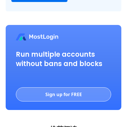
Run multiple accounts
without bans and blocks
Sign up for FREE