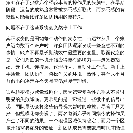
策都存在于少数几个经验丰富的操作员的头脑中。在早期
阶段，运营的成熟度常常被熟悉感所取代，而熟悉感的有
效性可能会比许多团队预期的更持久。
问题不在于这些系统会突然停止工作。
真正改变的是围绕每个动作的复杂性。当运营从几十个账
户迈向数百个账户时，许多团队逐渐发现一些意想不到的
事情：账户不再是长期绩效中最重要的变量。取而代之的
是，它们周围的环境开始变得更有影响力——浏览器指
纹、云手机、连接层、代理行为、自动化工作流、新手上
手质量、团队协作、跨操作员的环境一致性，甚至六个月
前做出的决定在今天是否仍然易于理解。
这种转变很少感觉戏剧化，因为运营复杂性几乎从不通过
明显的失败降临。更常见的是，它通过一些微小的信号出
现，团队最初会将这些信号视为暂时的摩擦。尽管工具更
好，但规模化却变慢了。两名遵循几乎相同指令的操作员
产生了不同的结果。一个地理区域保持稳定，而另一个区
域开始需要额外的验证。新团队成员需要数周时间才能理