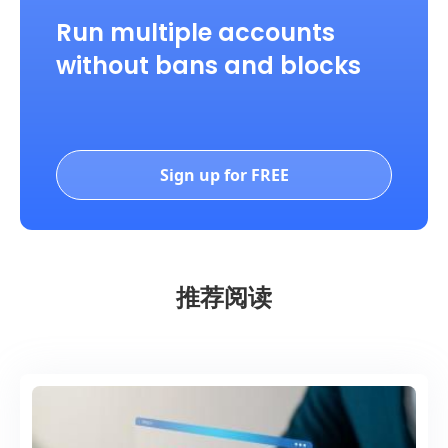
Run multiple accounts
without bans and blocks
Sign up for FREE
推荐阅读