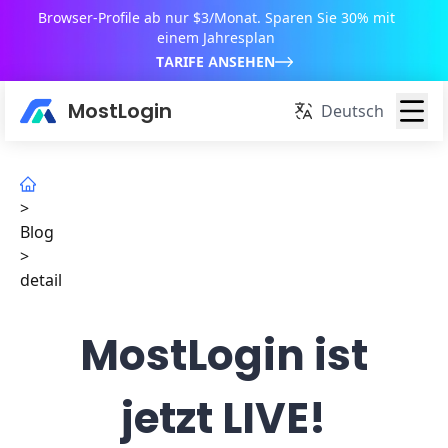
Browser-Profile ab nur $3/Monat. Sparen Sie 30% mit
einem Jahresplan
TARIFE ANSEHEN
MostLogin
Deutsch
>
Blog
>
detail
MostLogin ist
jetzt LIVE!