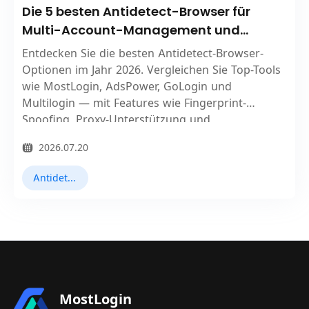
Die 5 besten Antidetect-Browser für
Multi-Account-Management und
Online-Datenschutz
Entdecken Sie die besten Antidetect-Browser-
Optionen im Jahr 2026. Vergleichen Sie Top-Tools
wie MostLogin, AdsPower, GoLogin und
Multilogin — mit Features wie Fingerprint-
Spoofing, Proxy-Unterstützung und
Automatisierungsfunktionen zum Schutz Ihrer
2026.07.20
Konten und Ihrer Privatsphäre.
Antidetect-Browser
MostLogin