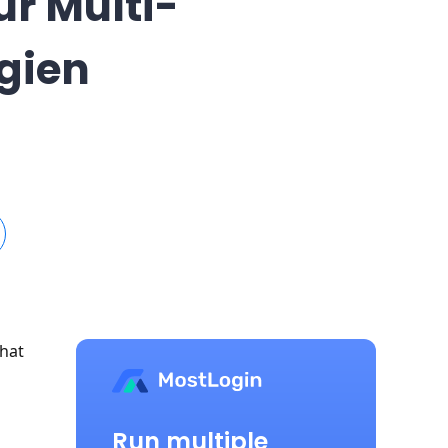
ür Multi-
gien
hat
Run multiple