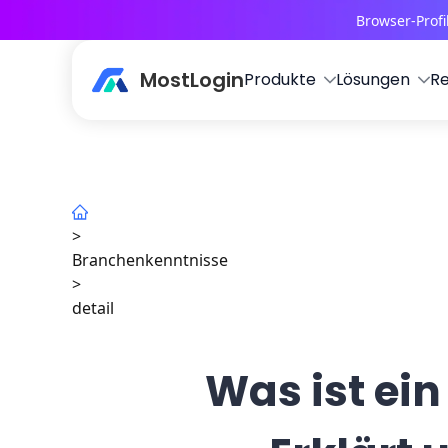
Browser-Profi
MostLogin
Produkte
Lösungen
R
>
Branchenkenntnisse
>
detail
Was ist ei