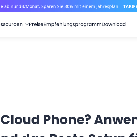
le ab nur $3/Monat. Sparen Sie 30% mit einem Jahresplan
TARIF
essourcen
Preise
Empfehlungsprogramm
Download
n Cloud Phone? Anwe