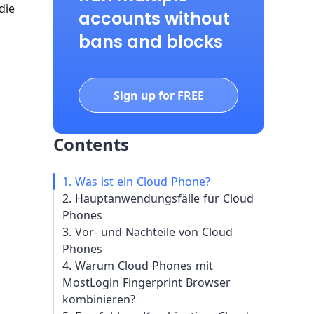
die
accounts without
bans and blocks
Sign up for FREE
Contents
1. Was ist ein Cloud Phone?
2. Hauptanwendungsfälle für Cloud
Phones
3. Vor- und Nachteile von Cloud
Phones
4. Warum Cloud Phones mit
MostLogin Fingerprint Browser
kombinieren?