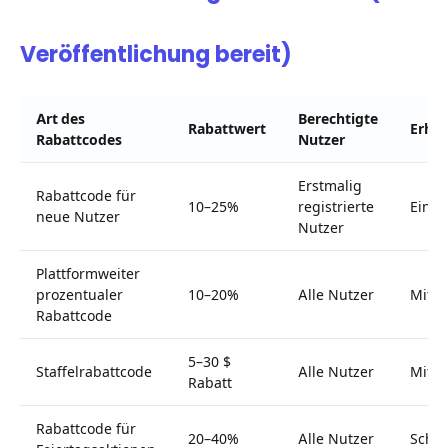
Veröffentlichung bereit)
Art des
Berechtigte
Rabattwert
Erhal
Rabattcodes
Nutzer
Erstmalig
Rabattcode für
10–25%
registrierte
Einfa
neue Nutzer
Nutzer
Plattformweiter
prozentualer
10–20%
Alle Nutzer
Mitte
Rabattcode
5–30 $
Staffelrabattcode
Alle Nutzer
Mitte
Rabatt
Rabattcode für
20–40%
Alle Nutzer
Schwi