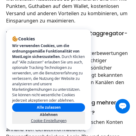
Punkten, Guthaben auf dem Wallet, kostenlosen
Versand und anderen Vorteilen zu kombinieren, um
Einsparungen zu maximieren.
Wie erkenne ich, ob eine Rabattaggregator-
Cookies
Website vertrauenswürdig ist?
Wir verwenden Cookies, um die
ordnungsgemäße Funktionalität von
Überprüfe die Historie der Site, Nutzerbewertungen
MostLogin sicherzustellen.
Durch Klicken
und ob sie das Herunterladen verdächtiger
auf "Alle zulassen" erlauben Sie uns auch,
Erweiterungen oder die Eingabe persönlicher
optionale Tracking-Technologien zu
verwenden, um die Benutzererfahrung zu
Informationen verlangt. Gib bevorzugt bekannten
verbessern, die Nutzung der Website zu
Cashback-Plattformen oder offiziellen Kanälen den
analysieren und unsere
Vorzug.
Marketingbemühungen zu unterstützen.
Sie können nicht wesentliche Cookies
jederzeit akzeptieren oder ablehnen.
Verbietet SHEIN die Registrierung mehrerer
Alle zulassen
Konten durch denselben Nutzer?
Ablehnen
Cookie-Einstellungen
SHEIN erkennt Zusammenhänge zwischen Konten
anhand von Geräteinformationen,