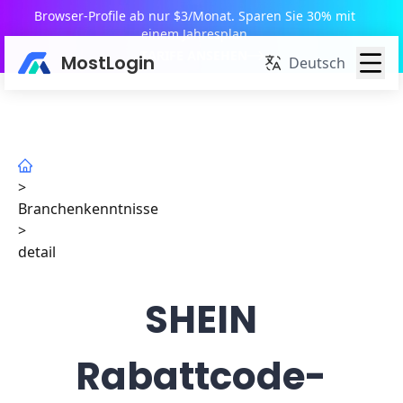
Browser-Profile ab nur $3/Monat. Sparen Sie 30% mit
einem Jahresplan
TARIFE ANSEHEN
MostLogin
Deutsch
>
Branchenkenntnisse
>
detail
SHEIN
Rabattcode-