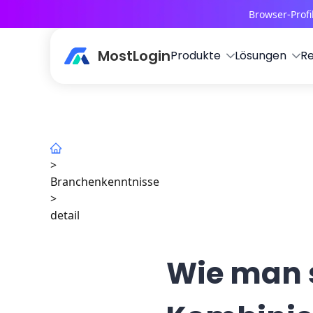
Browser-Profi
MostLogin
Produkte
Lösungen
R
>
Branchenkenntnisse
>
detail
Wie man s