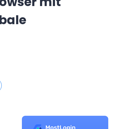
owser mit
obale