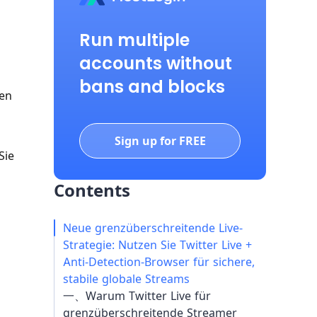
Run multiple
accounts without
bans and blocks
zen
Sign up for FREE
Sie
Contents
Neue grenzüberschreitende Live-
Strategie: Nutzen Sie Twitter Live +
Anti-Detection-Browser für sichere,
stabile globale Streams
一、Warum Twitter Live für
grenzüberschreitende Streamer