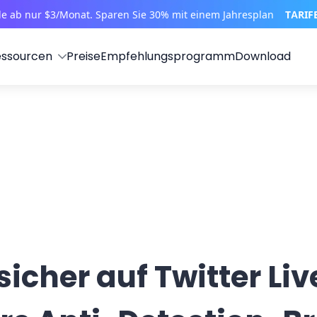
le ab nur $3/Monat. Sparen Sie 30% mit einem Jahresplan
TARIF
essourcen
Preise
Empfehlungsprogramm
Download
icher auf Twitter Liv