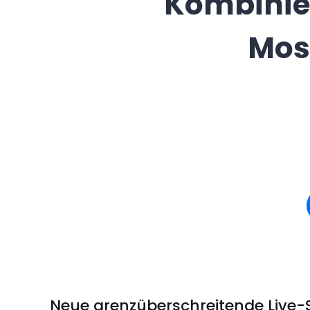
Kombinie
Most
Neue grenzüberschreitende Live-St