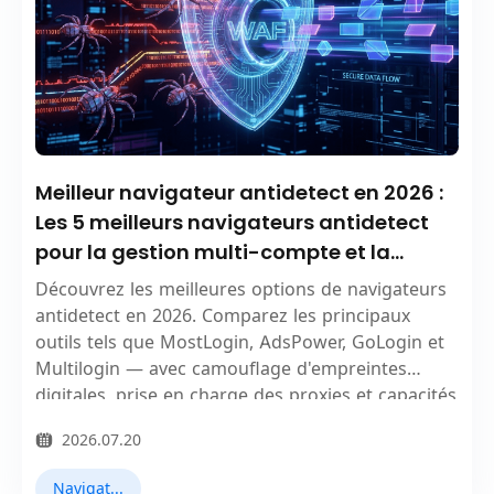
Meilleur navigateur antidetect en 2026 :
Les 5 meilleurs navigateurs antidetect
pour la gestion multi-compte et la
confidentialité en ligne
Découvrez les meilleures options de navigateurs
antidetect en 2026. Comparez les principaux
outils tels que MostLogin, AdsPower, GoLogin et
Multilogin — avec camouflage d'empreintes
digitales, prise en charge des proxies et capacités
d'automatisation pour protéger vos comptes et
2026.07.20
votre vie privée.
Navigateurs Antidetect