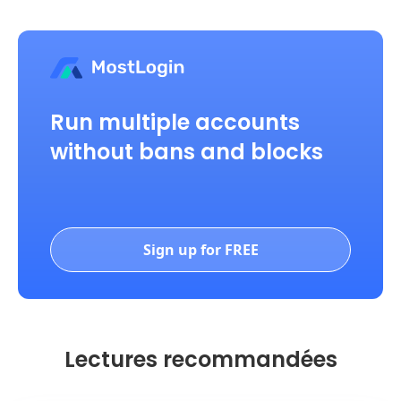
Run multiple accounts
without bans and blocks
Sign up for FREE
Lectures recommandées