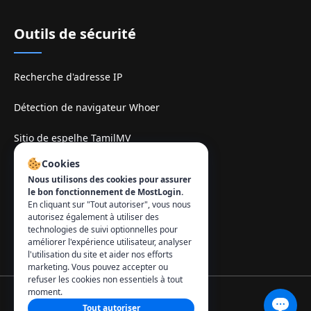
Outils de sécurité
Recherche d'adresse IP
Détection de navigateur Whoer
Sitio de espelhe TamilMV
Cookies
Contact
:
Nous utilisons des cookies pour assurer
le bon fonctionnement de MostLogin.
info@mostlogin.com
En cliquant sur "Tout autoriser", vous nous
autorisez également à utiliser des
technologies de suivi optionnelles pour
améliorer l'expérience utilisateur, analyser
l'utilisation du site et aider nos efforts
marketing. Vous pouvez accepter ou
refuser les cookies non essentiels à tout
moment.
Tout autoriser
© 2026 MostLogin. Tous droits réservés.