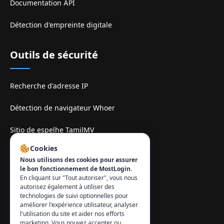
Documentation API
Détection d'empreinte digitale
Outils de sécurité
Recherche d'adresse IP
Détection de navigateur Whoer
Sitio de espelhe TamilMV
Cookies
Contact
:
Nous utilisons des cookies pour assurer
le bon fonctionnement de MostLogin.
info@mostlogin.com
En cliquant sur "Tout autoriser", vous nous
autorisez également à utiliser des
technologies de suivi optionnelles pour
améliorer l'expérience utilisateur, analyser
l'utilisation du site et aider nos efforts
marketing. Vous pouvez accepter ou