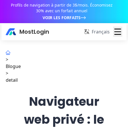
Profils de navigation à partir de 3$/mois. Économisez
30% avec un forfait annuel
VOIR LES FORFAITS
MostLogin
Français
>
Blogue
>
detail
Navigateur
web privé : le