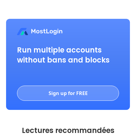
Run multiple accounts
without bans and blocks
Sign up for FREE
Lectures recommandées