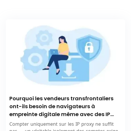
Pourquoi les vendeurs transfrontaliers
ont-ils besoin de navigateurs à
empreinte digitale même avec des IP
proxy ?
Compter uniquement sur les IP proxy ne suffit
pas — un véritable isolement des comptes exige