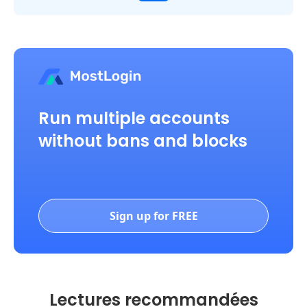
Run multiple accounts
without bans and blocks
Sign up for FREE
Lectures recommandées