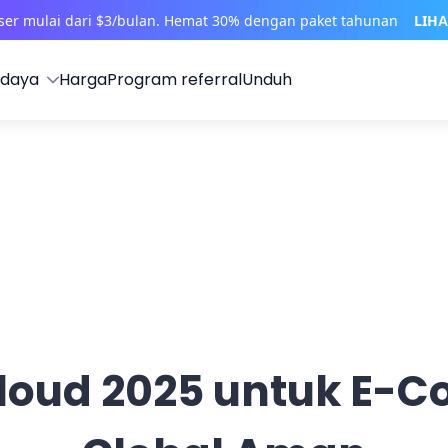
wser mulai dari $3/bulan. Hemat 30% dengan paket tahunan
LIHA
 daya
Harga
Program referral
Unduh
Cloud 2025 untuk E-