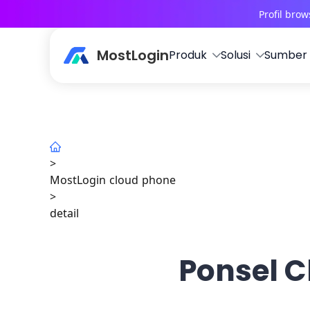
Profil bro
MostLogin
Produk
Solusi
Sumber
>
MostLogin cloud phone
>
detail
Ponsel 