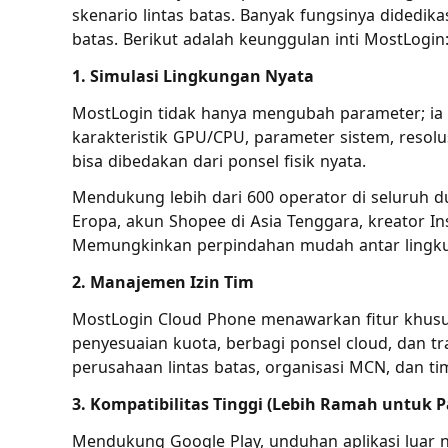
skenario lintas batas. Banyak fungsinya didedi
batas. Berikut adalah keunggulan inti MostLogin
1. Simulasi Lingkungan Nyata
MostLogin tidak hanya mengubah parameter; ia 
karakteristik GPU/CPU, parameter sistem, resolu
bisa dibedakan dari ponsel fisik nyata.
Mendukung lebih dari 600 operator di seluruh d
Eropa, akun Shopee di Asia Tenggara, kreator In
Memungkinkan perpindahan mudah antar lingkun
2. Manajemen Izin Tim
MostLogin Cloud Phone menawarkan fitur khusus 
penyesuaian kuota, berbagi ponsel cloud, dan t
perusahaan lintas batas, organisasi MCN, dan ti
3. Kompatibilitas Tinggi (Lebih Ramah untuk P
Mendukung Google Play, unduhan aplikasi luar ne