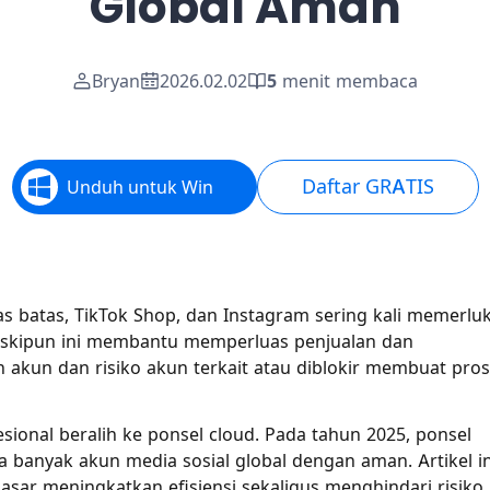
Global Aman
Bryan
2026.02.02
5
menit membaca
Daftar GRATIS
Unduh untuk Win
as batas, TikTok Shop, dan Instagram sering kali memerlu
eskipun ini membantu memperluas penjualan dan
akun dan risiko akun terkait atau diblokir membuat pro
sional beralih ke ponsel cloud. Pada tahun 2025, ponsel
a banyak akun media sosial global dengan aman. Artikel in
r meningkatkan efisiensi sekaligus menghindari risiko