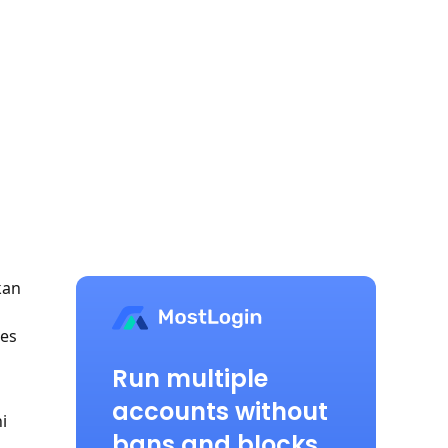
kan
ses
Run multiple
accounts without
i
bans and blocks