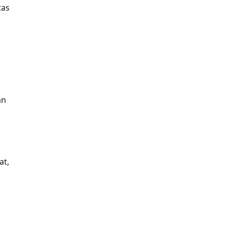
tas
an
at,