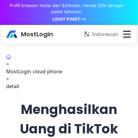
Profil browser mulai dari $3/bulan. Hemat 30% dengan
paket tahunan
LIHAT PAKET
MostLogin
Indonesian
>
MostLogin cloud phone
>
detail
Menghasilkan
Uang di TikTok