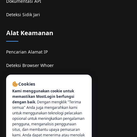
Dokumentasi API
Deteksi Sidik Jari
Alat Keamanan
Pencarian Alamat IP
Deteksi Browser Whoer
Situs mirror TamilMV
Cookies
Kami menggunakan cookie untuk
Kontak
:
memastikan MostLogin berfungsi
dengan baik.
Dengan mengklik "Terima
info@mostlogin.com
semua" Anda juga mengarahkan kami
untuk menggunakan teknologi pelacakan
opsional untuk meningkatkan pengalaman
pengguna, menganalisis penggunaan
situs, dan membantu upaya pemasaran
kami. Anda dapat menerima atau menolak