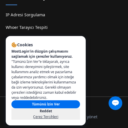
IP Adresi Sorgulama
Whoer Tarayıcı Tespiti
TamilMV Espelhe Sitesi
Cookies
MostLogin'in düzgün çalışmasını
İletişim
:
sağlamak için çerezler kullanıyoruz.
"Tümünü İzin Ver"e tıklayarak, ayrıca
info@mostlogin.com
kullanıcı deneyimini iyileştirmek, site
kullanımını analiz etmek ve pazarlama
çabalarımıza yardımcı olmak için isteğe
bağlı izleme teknolojilerini kullanmamıza
da izin veriyorsunuz. Gerekli olmayan
çerezleri istediğiniz zaman kabul edebilir
veya reddedebilirsiniz.
Tümünü İzin Ver
© 2026 MostLogin. Tüm hakları saklıdır.
Reddet
Gizlilik Politikası
Kullanım Şartları
Çerezleri yönet
Çerez Tercihleri