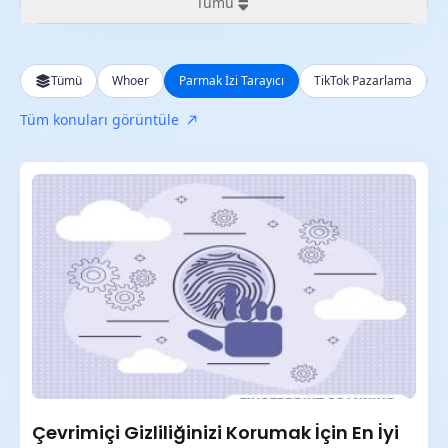
Tümü
Tümü
Tümü
Whoer
Parmak İzi Tarayıcı
TikTok Pazarlama
Son 24 saat
Tüm konuları görüntüle
Son hafta
Son ay
Son yıl
Çevrimiçi Gizliliğinizi Korumak İçin En İyi