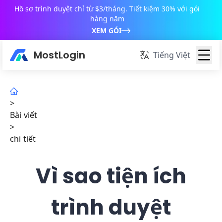
Hồ sơ trình duyệt chỉ từ $3/tháng. Tiết kiệm 30% với gói
hàng năm
XEM GÓI
MostLogin
Tiếng Việt
>
Bài viết
>
chi tiết
Vì sao tiện ích
trình duyệt