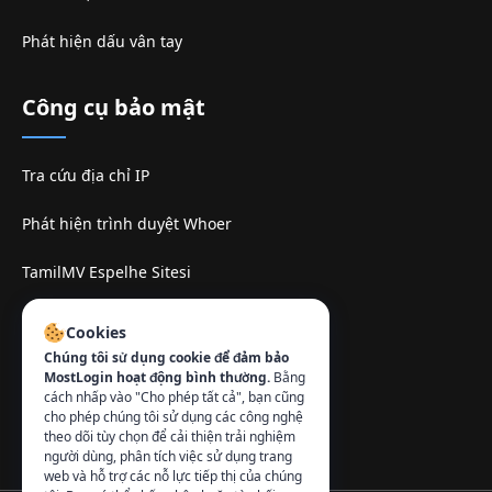
Phát hiện dấu vân tay
Công cụ bảo mật
Tra cứu địa chỉ IP
Phát hiện trình duyệt Whoer
TamilMV Espelhe Sitesi
Liên hệ
:
Cookies
Chúng tôi sử dụng cookie để đảm bảo
info@mostlogin.com
MostLogin hoạt động bình thường.
Bằng
cách nhấp vào "Cho phép tất cả", bạn cũng
cho phép chúng tôi sử dụng các công nghệ
theo dõi tùy chọn để cải thiện trải nghiệm
người dùng, phân tích việc sử dụng trang
web và hỗ trợ các nỗ lực tiếp thị của chúng