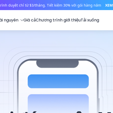
trình duyệt chỉ từ $3/tháng. Tiết kiệm 30% với gói hàng năm
XEM
ài nguyên
Giá cả
Chương trình giới thiệu
Tải xuống