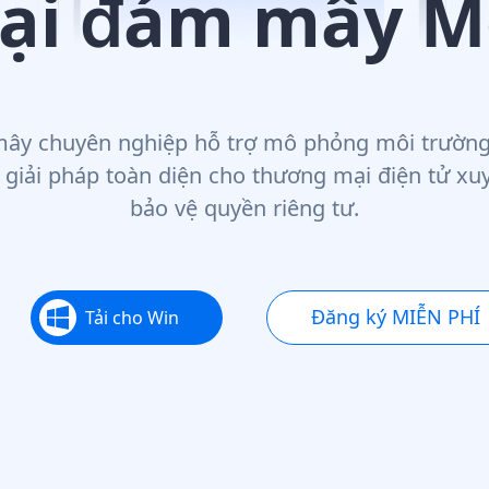
oại đám mây M
mây chuyên nghiệp hỗ trợ mô phỏng môi trường t
 giải pháp toàn diện cho thương mại điện tử xu
bảo vệ quyền riêng tư.
Đăng ký MIỄN PHÍ
Tải cho Win