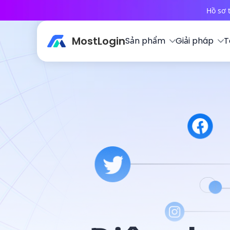
Hồ sơ 
MostLogin
Sản phẩm
Giải pháp
T