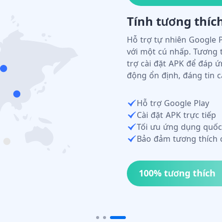
Hỗ trợ script tù
Với quyền ADB và root, bạ
trường script cung cấp n
loạt, cấu hình tham số t
tự động hiệu quả trên q
Quyền ADB & root
Hệ sinh thái thị trường
API RESTful
Thao tác tự động hàng
Giao diện API mở