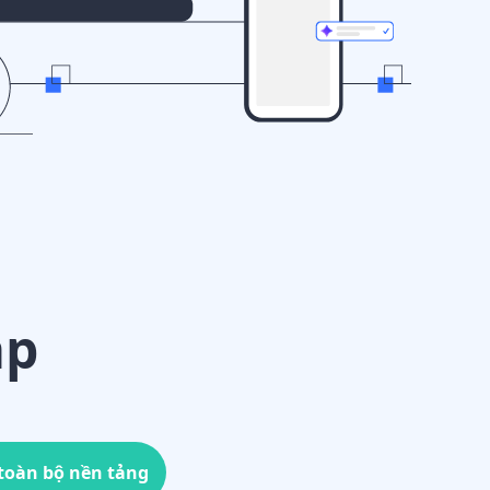
áp
t triển