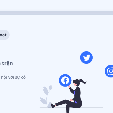
loạt
 trận
hội với sự cô