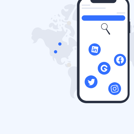
ốc tế chỉ
id và hỗ
 bảo hoạt