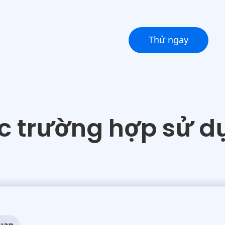
Thử ngay
c trường hợp sử d
quan