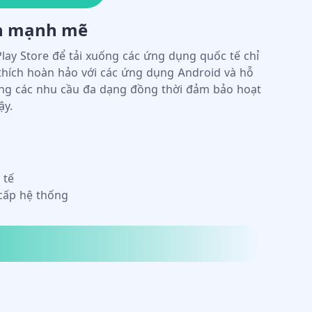
y chỉnh
n có thể phát triển các script tùy chỉnh. Thị
hiều API cho việc tự động cài đặt, cập nhật hàng
hiết bị và nhiều hơn nữa—cho phép các thao tác
uy mô lớn.
 script
 loạt