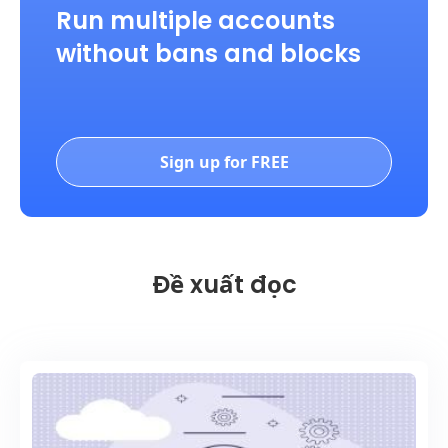
Run multiple accounts
without bans and blocks
Sign up for FREE
Đề xuất đọc