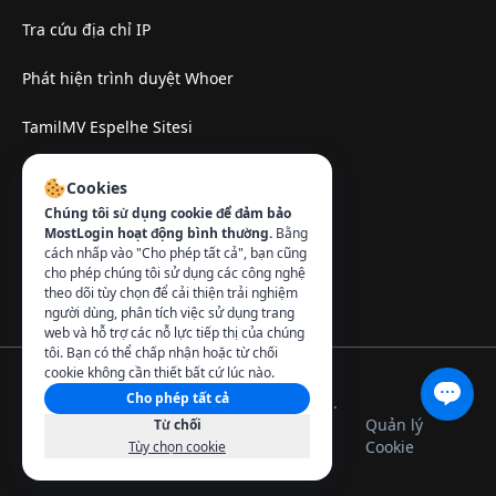
Tra cứu địa chỉ IP
Phát hiện trình duyệt Whoer
TamilMV Espelhe Sitesi
Liên hệ
:
Cookies
Chúng tôi sử dụng cookie để đảm bảo
info@mostlogin.com
MostLogin hoạt động bình thường.
Bằng
cách nhấp vào "Cho phép tất cả", bạn cũng
cho phép chúng tôi sử dụng các công nghệ
theo dõi tùy chọn để cải thiện trải nghiệm
người dùng, phân tích việc sử dụng trang
web và hỗ trợ các nỗ lực tiếp thị của chúng
tôi. Bạn có thể chấp nhận hoặc từ chối
cookie không cần thiết bất cứ lúc nào.
Cho phép tất cả
© 2026 MostLogin. Đã đăng ký bản quyền.
Chính sách quyền riêng
Điều khoản sử
Quản lý
Từ chối
tư
dụng
Cookie
Tùy chọn cookie